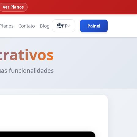
Ver Planos
Planos
Contato
Blog
PT
Painel
rativos
uas funcionalidades