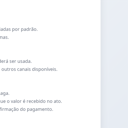
iadas por padrão.
rmas.
erá ser usada.
u outros canais disponíveis.
paga.
e o valor é recebido no ato.
onfirmação do pagamento.