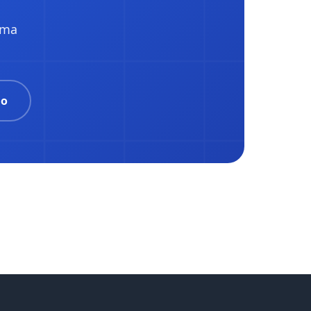
uma
ão