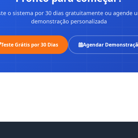
ste o sistema por 30 dias gratuitamente ou agende 
demonstração personalizada
Teste Grátis por 30 Dias
Agendar Demonstraç