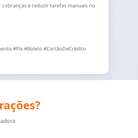
 cobranças e reduzir tarefas manuais no
to #Pix #Boleto #CartãoDeCrédito
rações?
cadora